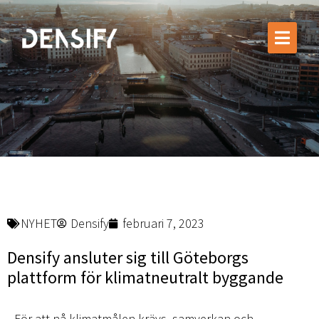
Vår expertis
Projekt
Om Densify
Hållbarhet
Nyheter
Kontakta oss
NYHET
Densify
februari 7, 2023
Densify ansluter sig till Göteborgs
plattform för klimatneutralt byggande
För att nå klimatmålen krävs samverkan och