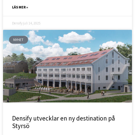
LÄS MER »
Densify
juli 14, 2025
NYHET
Densify utvecklar en ny destination på
Styrsö