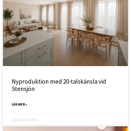
Nyproduktion med 20-talskänsla vid
Stensjön
LÄS MER »
Densify
juli 8, 2026