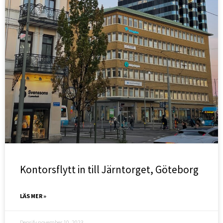
Kontorsflytt in till Järntorget, Göteborg
LÄS MER »
Densify
november 10, 2023