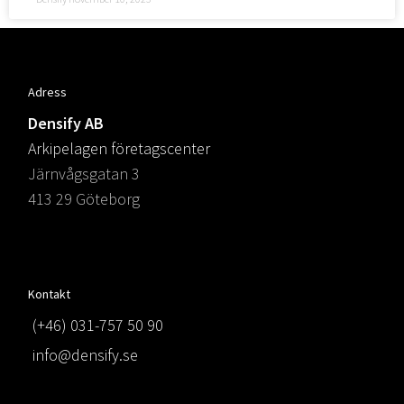
Adress
Densify AB
Arkipelagen företagscenter
Järnvågsgatan 3
413 29 Göteborg
Kontakt
(+46) 031-757 50 90
info@densify.se