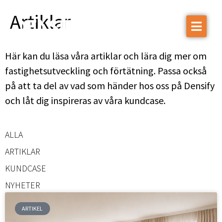
Artiklar
Vår expertis
Här kan du läsa våra artiklar och lära dig mer om
Projekt
fastighetsutveckling och förtätning. Passa också
Om Densify
på att ta del av vad som händer hos oss på Densify
Hållbarhet
och låt dig inspireras av våra kundcase.
Nyheter
ALLA
Kontakta oss
ARTIKLAR
KUNDCASE
NYHETER
ARTIKEL