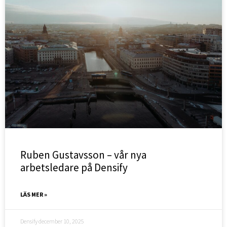
Ruben Gustavsson – vår nya
arbetsledare på Densify
LÄS MER »
Densify
december 10, 2025