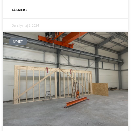
LÄS MER »
Densify
maj 6, 2024
NYHET