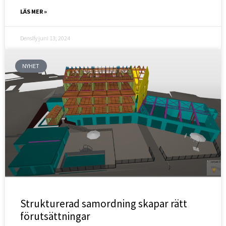
LÄS MER »
Densify
juni 13, 2024
NYHET
Strukturerad samordning skapar rätt
förutsättningar