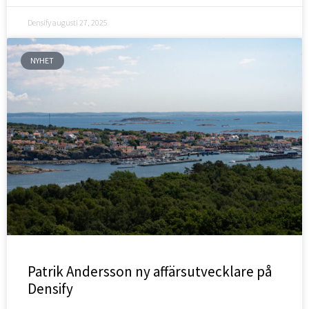
Densify
augusti 27, 2025
NYHET
Patrik Andersson ny affärsutvecklare på
Densify