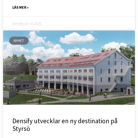
LÄS MER »
Densify
juli 14, 2025
NYHET
Densify utvecklar en ny destination på
Styrsö