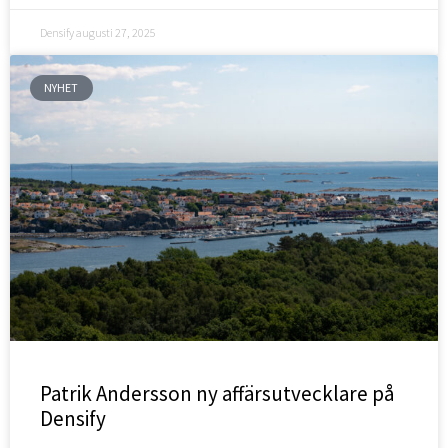
Densify
augusti 27, 2025
NYHET
Patrik Andersson ny affärsutvecklare på
Densify