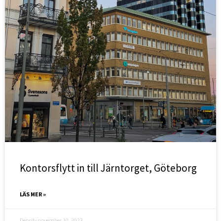
Kontorsflytt in till Järntorget, Göteborg
LÄS MER »
Densify
november 10, 2023