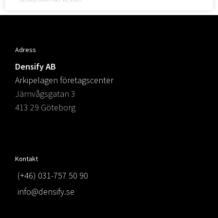
Adress
Densify AB
Arkipelagen företagscenter
Järnvågsgatan 3
413 29 Göteborg
Kontakt
(+46) 031-757 50 90
info@densify.se