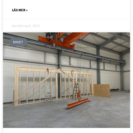
LÄS MER »
Densify
maj 6, 2024
NYHET