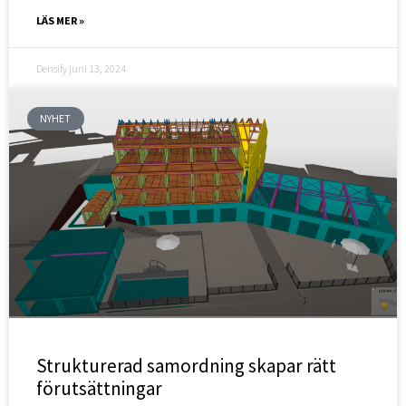
LÄS MER »
Densify
juni 13, 2024
NYHET
Strukturerad samordning skapar rätt
förutsättningar