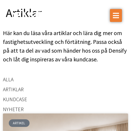
Artiklar
Vår expertis
Här kan du läsa våra artiklar och lära dig mer om
Projekt
fastighetsutveckling och förtätning. Passa också
Om Densify
på att ta del av vad som händer hos oss på Densify
Hållbarhet
och låt dig inspireras av våra kundcase.
Nyheter
ALLA
Kontakta oss
ARTIKLAR
KUNDCASE
NYHETER
ARTIKEL