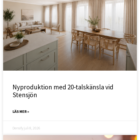
Nyproduktion med 20-talskänsla vid
Stensjön
LÄS MER »
Densify
juli 8, 2026