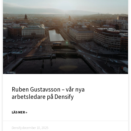
Ruben Gustavsson – vår nya
arbetsledare på Densify
LÄS MER »
Densify
december 10, 2025