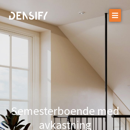
Vår expertis
Projekt
Om Densify
Hållbarhet
Nyheter
Kontakta oss
Semesterboende med
avkastning