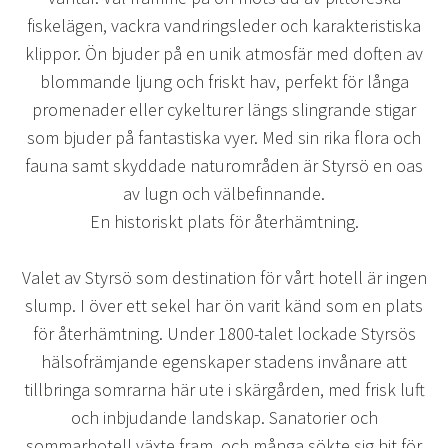
fiskelägen, vackra vandringsleder och karakteristiska
klippor. Ön bjuder på en unik atmosfär med doften av
blommande ljung och friskt hav, perfekt för långa
promenader eller cykelturer längs slingrande stigar
som bjuder på fantastiska vyer. Med sin rika flora och
fauna samt skyddade naturområden är Styrsö en oas
av lugn och välbefinnande.
En historiskt plats för återhämtning.
Valet av Styrsö som destination för vårt hotell är ingen
slump. I över ett sekel har ön varit känd som en plats
för återhämtning. Under 1800-talet lockade Styrsös
hälsofrämjande egenskaper stadens invånare att
tillbringa somrarna här ute i skärgården, med frisk luft
och inbjudande landskap. Sanatorier och
sommarhotell växte fram, och många sökte sig hit för