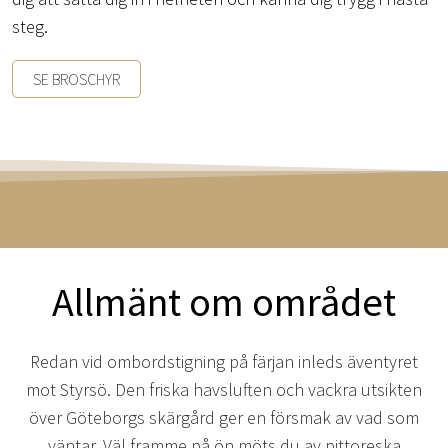
steg.
SE BROSCHYR
Allmänt om området
Redan vid ombordstigning på färjan inleds äventyret
mot Styrsö. Den friska havsluften och vackra utsikten
över Göteborgs skärgård ger en försmak av vad som
väntar. Väl framme på ön möts du av pittoreska