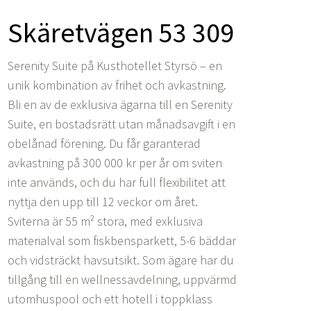
Skäretvägen 53 309
Serenity Suite på Kusthotellet Styrsö – en
unik kombination av frihet och avkastning.
Bli en av de exklusiva ägarna till en Serenity
Suite, en bostadsrätt utan månadsavgift i en
obelånad förening. Du får garanterad
avkastning på 300 000 kr per år om sviten
inte används, och du har full flexibilitet att
nyttja den upp till 12 veckor om året.
Sviterna är 55 m² stora, med exklusiva
materialval som fiskbensparkett, 5-6 bäddar
och vidsträckt havsutsikt. Som ägare har du
tillgång till en wellnessavdelning, uppvärmd
utomhuspool och ett hotell i toppklass