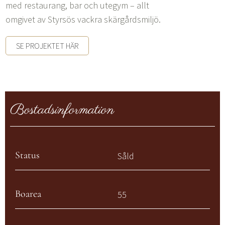
med restaurang, bar och utegym – allt
omgivet av Styrsös vackra skärgårdsmiljö.
SE PROJEKTET HÄR
Bostadsinformation
Status
Såld
Boarea
55