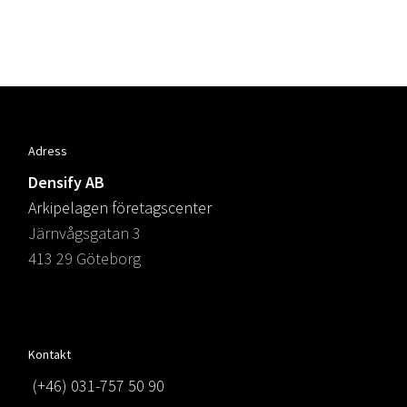
Adress
Densify AB
Arkipelagen företagscenter
Järnvågsgatan 3
413 29 Göteborg
Kontakt
(+46) 031-757 50 90