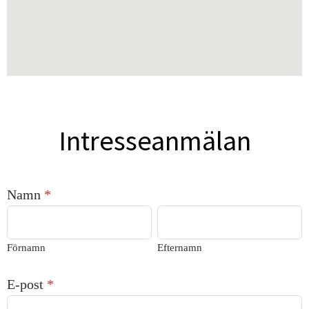
Intresseanmälan
Kusthotellet
Namn
*
sviter
Förnamn
Efternamn
Förnamn
Efternamn
E-post
*