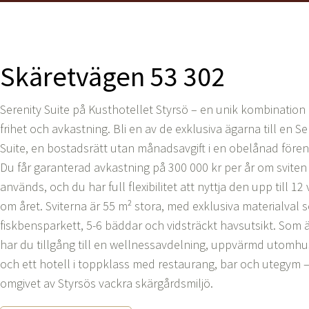
Skäretvägen 53 302
Serenity Suite på Kusthotellet Styrsö – en unik kombination
frihet och avkastning. Bli en av de exklusiva ägarna till en Se
Suite, en bostadsrätt utan månadsavgift i en obelånad fören
Du får garanterad avkastning på 300 000 kr per år om sviten 
används, och du har full flexibilitet att nyttja den upp till 12
om året. Sviterna är 55 m² stora, med exklusiva materialval 
fiskbensparkett, 5-6 bäddar och vidsträckt havsutsikt. Som 
har du tillgång till en wellnessavdelning, uppvärmd utomh
och ett hotell i toppklass med restaurang, bar och utegym –
omgivet av Styrsös vackra skärgårdsmiljö.