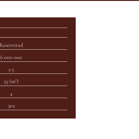
Reserverad
6 000 000
2.5
55 (m²)
4
302