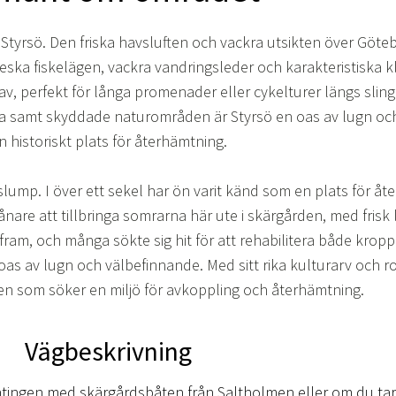
 Styrsö. Den friska havsluften och vackra utsikten över Göt
ska fiskelägen, vackra vandringsleder och karakteristiska k
v, perfekt för långa promenader eller cykelturer längs slin
auna samt skyddade naturområden är Styrsö en oas av lugn oc
n historiskt plats för återhämtning.
 slump. I över ett sekel har ön varit känd som en plats för å
are att tillbringa somrarna här ute i skärgården, med frisk
am, och många sökte sig hit för att rehabilitera både kropp 
en oas av lugn och välbefinnande. Med sitt rika kulturarv och 
den som söker en miljö för avkoppling och återhämtning.
Vägbeskrivning
antingen med skärgårdsbåten från Saltholmen eller om du tar