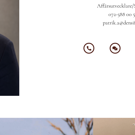
Affärsutvecklare/
072-588 00 5
patrik.a@densif