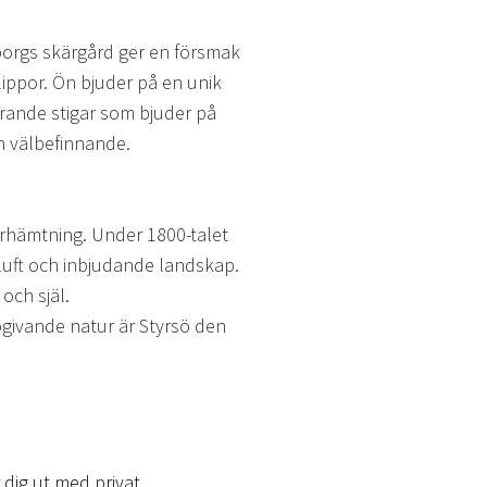
eborgs skärgård ger en försmak
lippor. Ön bjuder på en unik
grande stigar som bjuder på
h välbefinnande.
terhämtning. Under 1800-talet
 luft och inbjudande landskap.
och själ.
rogivande natur är Styrsö den
 dig ut med privat