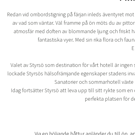
Redan vid ombordstigning på färjan inleds äventyret mot
av vad som väntar. Väl framme på ön möts du av pittore
atmosfär med doften av blommande ljung och friskt ha
fantastiska vyer. Med sin rika flora och f
E
Valet av Styrsö som destination för vårt hotell är ingen
lockade Styrsös hälsofrämjande egenskaper stadens invån
Sanatorier och sommarhotell växte fr
Idag fortsätter Styrsö att leva upp till sitt rykte som 
perfekta platsen för 
Via en böljande båttur anländer du till ön, 