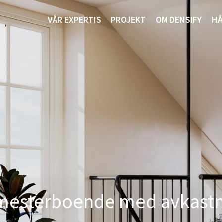
VÅR EXPERTIS
PROJEKT
OM DENSIFY
HÅ
mesterboende med avkastn