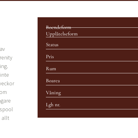
Boendeform
Upplåtelseform
Status
 av
Pris
renity
ing.
Rum
inte
Boarea
 veckor
som
Våning
ägare
Lgh nr.
uspool
 allt