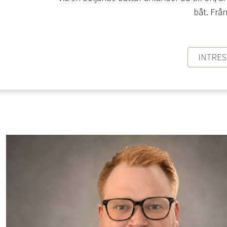
båt. Frå
INTRE