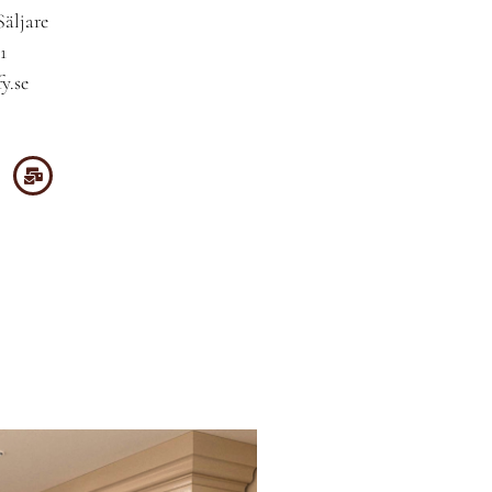
Säljare
1
y.se